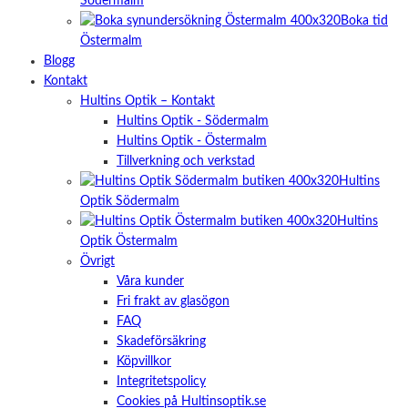
Södermalm
Boka tid
Östermalm
Blogg
Kontakt
Hultins Optik – Kontakt
Hultins Optik - Södermalm
Hultins Optik - Östermalm
Tillverkning och verkstad
Hultins
Optik Södermalm
Hultins
Optik Östermalm
Övrigt
Våra kunder
Fri frakt av glasögon
FAQ
Skadeförsäkring
Köpvillkor
Integritetspolicy
Cookies på Hultinsoptik.se