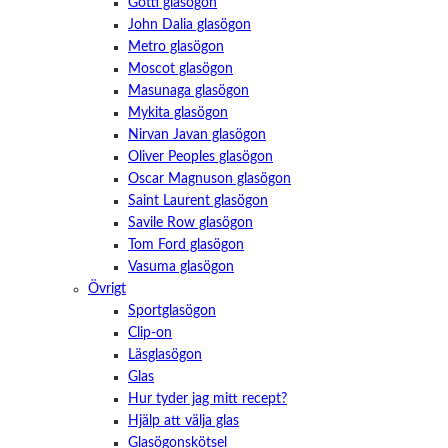
Götti glasögon
John Dalia glasögon
Metro glasögon
Moscot glasögon
Masunaga glasögon
Mykita glasögon
Nirvan Javan glasögon
Oliver Peoples glasögon
Oscar Magnuson glasögon
Saint Laurent glasögon
Savile Row glasögon
Tom Ford glasögon
Vasuma glasögon
Övrigt
Sportglasögon
Clip-on
Läsglasögon
Glas
Hur tyder jag mitt recept?
Hjälp att välja glas
Glasögonskötsel