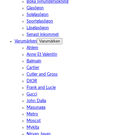
Boka synundersökning
Glasögon
Solglasögon
Sportglasögon
Läsglasögon
Senast inkommet
Varumärken
Varumärken
Ahlem
Anne Et Valentin
Balmain
Cartier
Cutler and Gross
DIOR
Frank and Lucie
Gucci
John Dalia
Masunaga
Metro
Moscot
Mykita
Nirvan Javan