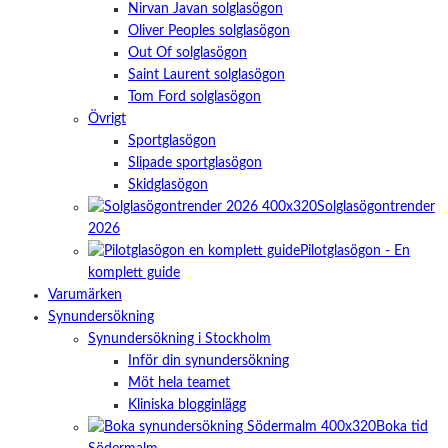
Nirvan Javan solglasögon
Oliver Peoples solglasögon
Out Of solglasögon
Saint Laurent solglasögon
Tom Ford solglasögon
Övrigt
Sportglasögon
Slipade sportglasögon
Skidglasögon
Solglasögontrender
2026
Pilotglasögon - En
komplett guide
Varumärken
Synundersökning
Synundersökning i Stockholm
Inför din synundersökning
Möt hela teamet
Kliniska blogginlägg
Boka tid