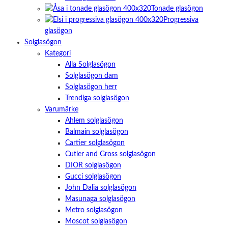
Tonade glasögon
Progressiva
glasögon
Solglasögon
Kategori
Alla Solglasögon
Solglasögon dam
Solglasögon herr
Trendiga solglasögon
Varumärke
Ahlem solglasögon
Balmain solglasögon
Cartier solglasögon
Cutler and Gross solglasögon
DIOR solglasögon
Gucci solglasögon
John Dalia solglasögon
Masunaga solglasögon
Metro solglasögon
Moscot solglasögon