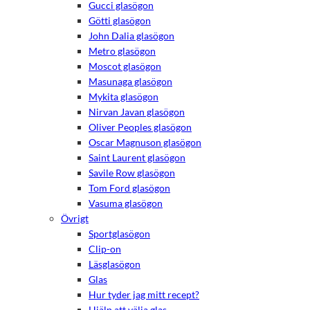
Gucci glasögon
Götti glasögon
John Dalia glasögon
Metro glasögon
Moscot glasögon
Masunaga glasögon
Mykita glasögon
Nirvan Javan glasögon
Oliver Peoples glasögon
Oscar Magnuson glasögon
Saint Laurent glasögon
Savile Row glasögon
Tom Ford glasögon
Vasuma glasögon
Nödvändiga
Övrigt
Dessa kakor
Sportglasögon
går inte att
Clip-on
välja bort.
Läsglasögon
De behövs
för att
Glas
hemsidan
Hur tyder jag mitt recept?
över huvud
Hjälp att välja glas