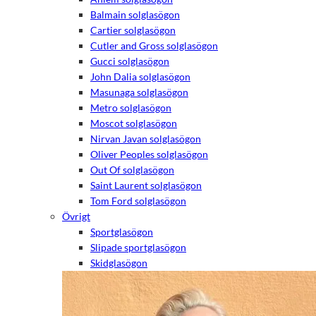
Balmain solglasögon
Cartier solglasögon
Cutler and Gross solglasögon
Gucci solglasögon
John Dalia solglasögon
Masunaga solglasögon
Metro solglasögon
Moscot solglasögon
Nirvan Javan solglasögon
Oliver Peoples solglasögon
Out Of solglasögon
Saint Laurent solglasögon
Tom Ford solglasögon
Övrigt
Sportglasögon
Slipade sportglasögon
Skidglasögon