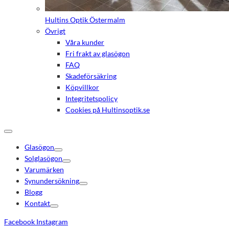
Hultins Optik Östermalm
Övrigt
Våra kunder
Fri frakt av glasögon
FAQ
Skadeförsäkring
Köpvillkor
Integritetspolicy
Cookies på Hultinsoptik.se
Glasögon
Solglasögon
Varumärken
Synundersökning
Blogg
Kontakt
Facebook
Instagram