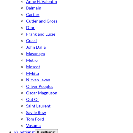
Anne Et Valentin
Balmain
Cartier
Cutler and Gross
Dior
Frank and Lucie
Gucci
John Dalia
Masunaga
Metro
Moscot
Mykita
Nirvan Javan
Oliver Peoples
Oscar Magnuson
Out Of
Saint Laurent
Savile Row
Tom Ford
Vasuma
Kundtjänst
Kundtjänst