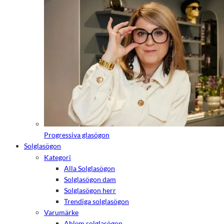
de här
kakorna
kommer viss
funktionalitet
att försvinna
från
hemsidan.
Marknadsföring
Genom att dela
med dig av dina
intressen och ditt
beteende när du
surfar ökar du
Progressiva glasögon
chansen att få se
Solglasögon
personligt
anpassat innehåll
Kategori
och erbjudanden.
Alla Solglasögon
Solglasögon dam
Solglasögon herr
Trendiga solglasögon
Varumärke
Ahlem solglasögon