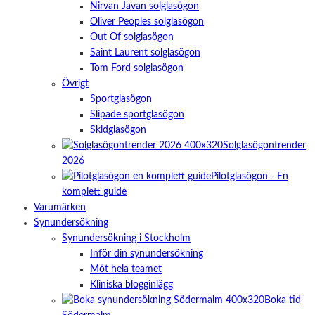
Nirvan Javan solglasögon
Oliver Peoples solglasögon
Out Of solglasögon
Saint Laurent solglasögon
Tom Ford solglasögon
Övrigt
Sportglasögon
Slipade sportglasögon
Skidglasögon
Solglasögontrender
2026
Pilotglasögon - En
komplett guide
Varumärken
Synundersökning
Synundersökning i Stockholm
Inför din synundersökning
Möt hela teamet
Kliniska blogginlägg
Boka tid