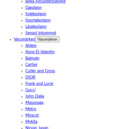
Boka synundersökning
Glasögon
Solglasögon
Sportglasögon
Läsglasögon
Senast inkommet
Varumärken
Varumärken
Ahlem
Anne Et Valentin
Balmain
Cartier
Cutler and Gross
DIOR
Frank and Lucie
Gucci
John Dalia
Masunaga
Metro
Moscot
Mykita
Nirvan Javan