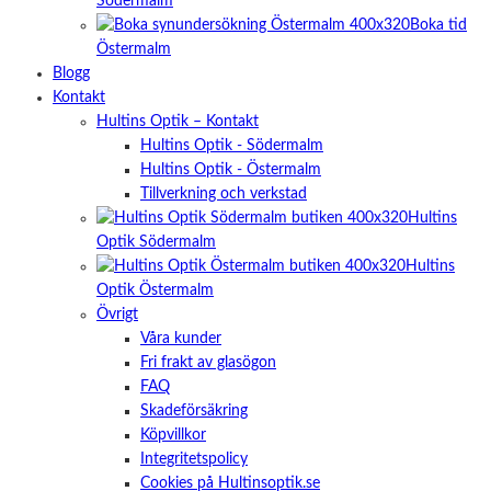
Södermalm
Boka tid
Östermalm
Blogg
Kontakt
Hultins Optik – Kontakt
Hultins Optik - Södermalm
Hultins Optik - Östermalm
Tillverkning och verkstad
Hultins
Optik Södermalm
Hultins
Optik Östermalm
Övrigt
Våra kunder
Fri frakt av glasögon
FAQ
Skadeförsäkring
Köpvillkor
Integritetspolicy
Cookies på Hultinsoptik.se