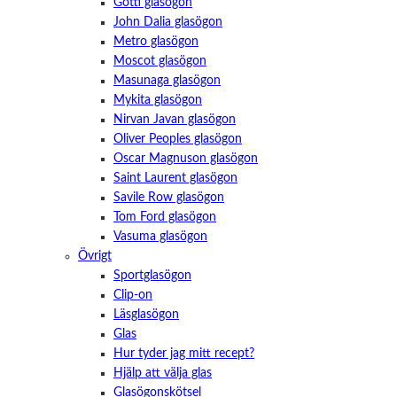
Götti glasögon
John Dalia glasögon
Metro glasögon
Moscot glasögon
Masunaga glasögon
Mykita glasögon
Nirvan Javan glasögon
Oliver Peoples glasögon
Oscar Magnuson glasögon
Saint Laurent glasögon
Savile Row glasögon
Tom Ford glasögon
Vasuma glasögon
Övrigt
Sportglasögon
Clip-on
Läsglasögon
Glas
Hur tyder jag mitt recept?
Hjälp att välja glas
Glasögonskötsel