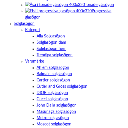
Tonade glasögon
Progressiva
glasögon
Solglasögon
Kategori
Alla Solglasögon
Solglasögon dam
Solglasögon herr
Trendiga solglasögon
Varumärke
Ahlem solglasögon
Balmain solglasögon
Cartier solglasögon
Cutler and Gross solglasögon
DIOR solglasögon
Gucci solglasögon
John Dalia solglasögon
Masunaga solglasögon
Metro solglasögon
Moscot solglasögon