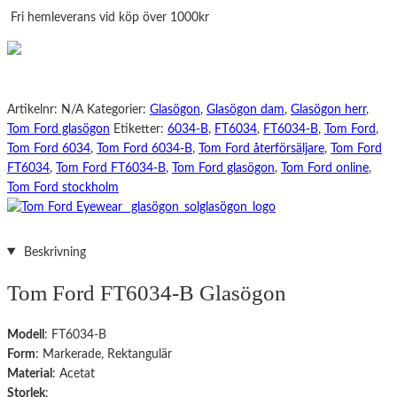
B
Fri hemleverans vid köp över 1000kr
mängd
Artikelnr:
N/A
Kategorier:
Glasögon
,
Glasögon dam
,
Glasögon herr
,
Tom Ford glasögon
Etiketter:
6034-B
,
FT6034
,
FT6034-B
,
Tom Ford
,
Tom Ford 6034
,
Tom Ford 6034-B
,
Tom Ford återförsäljare
,
Tom Ford
FT6034
,
Tom Ford FT6034-B
,
Tom Ford glasögon
,
Tom Ford online
,
Tom Ford stockholm
Beskrivning
Tom Ford FT6034-B Glasögon
Modell
: FT6034-B
Form
: Markerade, Rektangulär
Material
: Acetat
Storlek
: