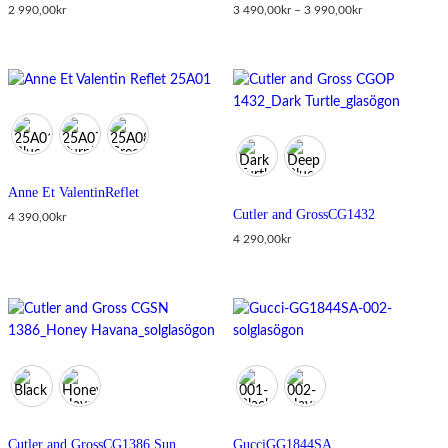
Prisintervall:
2 990,00
kr
3 490,00
kr
–
3 990,00
kr
3
490,00kr
till
3
990,00kr
Anne Et Valentin
Reflet
Cutler and Gross
CG1432
4 390,00
kr
4 290,00
kr
Cutler and Gross
CG1386 Sun
Gucci
GG1844SA