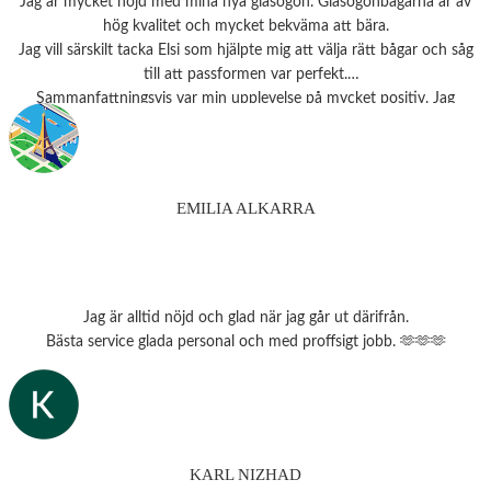
Jag är mycket nöjd med mina nya glasögon. Glasögonbågarna är av
hög kvalitet och mycket bekväma att bära.
Jag vill särskilt tacka Elsi som hjälpte mig att välja rätt bågar och såg
till att passformen var perfekt.
Sammanfattningsvis var min upplevelse på mycket positiv. Jag
rekommenderar starkt detta ställe till alla som behöver
synundersökning eller nya glasögon.
Tack 💗
EMILIA ALKARRA
Jag är alltid nöjd och glad när jag går ut därifrån.
Bästa service glada personal och med proffsigt jobb. 🫶🫶🫶
KARL NIZHAD