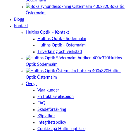
Södermalm
Boka tid
Östermalm
Blogg
Kontakt
Hultins Optik – Kontakt
Hultins Optik - Södermalm
Hultins Optik - Östermalm
Tillverkning och verkstad
Hultins
Optik Södermalm
Hultins
Optik Östermalm
Övrigt
Våra kunder
Fri frakt av glasögon
FAQ
Skadeförsäkring
Köpvillkor
Integritetspolicy
Cookies på Hultinsoptik.se