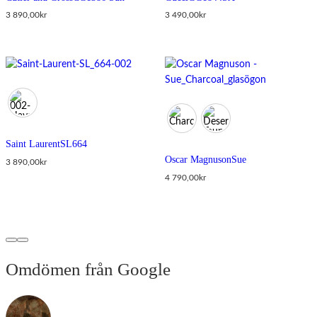
3 890,00
kr
3 490,00
kr
Saint Laurent
SL664
Oscar Magnuson
Sue
3 890,00
kr
4 790,00
kr
Omdömen från Google