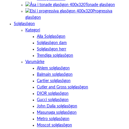
taget ska
Tonade glasögon
fungera.
Progressiva
glasögon
Solglasögon
Statistik
För att vi ska
Kategori
kunna
Alla Solglasögon
förbättra
Solglasögon dam
hemsidans
funktionalitet
Solglasögon herr
och
Trendiga solglasögon
uppbyggnad,
Varumärke
baserat på
Ahlem solglasögon
hur
hemsidan
Balmain solglasögon
används.
Cartier solglasögon
Cutler and Gross solglasögon
DIOR solglasögon
Upplevelse
Gucci solglasögon
För att vår
John Dalia solglasögon
hemsida ska
prestera så
Masunaga solglasögon
bra som
Metro solglasögon
möjligt
Moscot solglasögon
under ditt