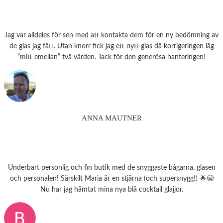
Jag var alldeles för sen med att kontakta dem för en ny bedömning av
de glas jag fått. Utan knorr fick jag ett nytt glas då korrigeringen låg
”mitt emellan” två värden. Tack för den generösa hanteringen!
ANNA MAUTNER
Underbart personlig och fin butik med de snyggaste bågarna, glasen
och personalen! Särskilt Maria är en stjärna (och supersnygg!) 🌟😁
Nu har jag hämtat mina nya blå cocktail glajjor.