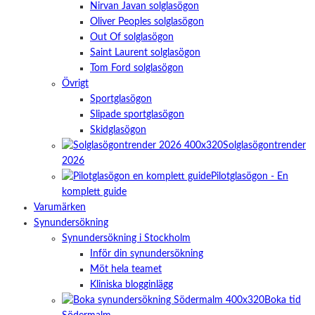
besök. Om
Nirvan Javan solglasögon
du nekar de
Oliver Peoples solglasögon
här kakorna
Out Of solglasögon
kommer viss
Saint Laurent solglasögon
funktionalitet
att försvinna
Tom Ford solglasögon
från
Övrigt
hemsidan.
Sportglasögon
Slipade sportglasögon
Skidglasögon
Marknadsföring
Solglasögontrender
Genom att dela
med dig av dina
2026
intressen och
Pilotglasögon - En
ditt beteende
komplett guide
när du surfar
Varumärken
ökar du chansen
att få se
Synundersökning
personligt
Synundersökning i Stockholm
anpassat innehåll
Inför din synundersökning
och erbjudanden.
Möt hela teamet
Kliniska blogginlägg
Boka tid