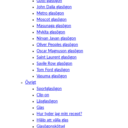
Götti glasögon
John Dalia glasögon
Metro glasögon
Moscot glasögon
Masunaga glasögon
Mykita glasögon
Nirvan Javan glasögon
Oliver Peoples glasögon
Oscar Magnuson glasögon
Saint Laurent glasögon
Savile Row glasögon
Tom Ford glasögon
Vasuma glasögon
Övrigt
Sportglasögon
Nödvändiga
Dessa kakor
Clip-on
går inte att
Läsglasögon
välja bort.
Glas
De behövs
för att
Hur tyder jag mitt recept?
hemsidan
Hjälp att välja glas
över huvud
Glasögonskötsel