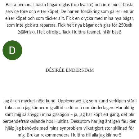
Bästa personal, bästa bågar o glas (top kvalité) och inte minst bästa
service före och efter köpet. De har en försäkring som gäller i ett år
efter köpet och som täcker allt. Fick en olycka med mina nya bågar,
som inte gick att reparera. Fick helt nya bågar och glas för 250sek
(självrisk). Helt otroligt. Tack Hultins teamet, ni är bäst!
DÉSIRÉE ENDERSTAM
Jag är en mycket nöjd kund. Upplever att jag som kund verkligen står i
fokus och jag känner mig alltid sedd och omhändertagen. Har aldrig
känt mig så snygg i mina glasögon – ja, jag har köpt ett gäng, det blir
beroendeframkallande hos Hultins. Dessutom har jag äntligen fått den
hjälp jag behövde med mina synproblem vilket gjort stor skillnad för
mig. Brukar rekommendera Hultins till alla jag känner!!