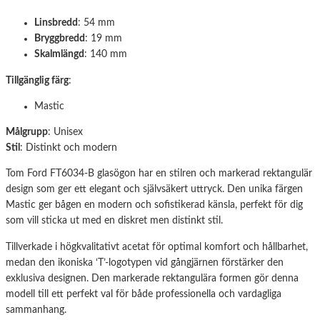
Linsbredd
: 54 mm
Bryggbredd
: 19 mm
Skalmlängd
: 140 mm
Tillgänglig färg
:
Mastic
Målgrupp
: Unisex
Stil
: Distinkt och modern
Tom Ford FT6034-B glasögon har en stilren och markerad rektangulär
design som ger ett elegant och självsäkert uttryck. Den unika färgen
Mastic ger bågen en modern och sofistikerad känsla, perfekt för dig
som vill sticka ut med en diskret men distinkt stil.
Tillverkade i högkvalitativt acetat för optimal komfort och hållbarhet,
medan den ikoniska ‘T’-logotypen vid gångjärnen förstärker den
exklusiva designen. Den markerade rektangulära formen gör denna
modell till ett perfekt val för både professionella och vardagliga
sammanhang.