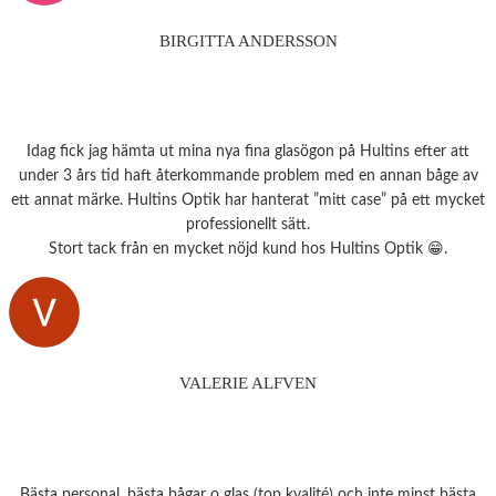
BIRGITTA ANDERSSON
Idag fick jag hämta ut mina nya fina glasögon på Hultins efter att
under 3 års tid haft återkommande problem med en annan båge av
ett annat märke. Hultins Optik har hanterat ”mitt case” på ett mycket
professionellt sätt.
Stort tack från en mycket nöjd kund hos Hultins Optik 😁.
VALERIE ALFVEN
Bästa personal, bästa bågar o glas (top kvalité) och inte minst bästa