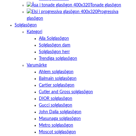
Tonade glasögon
Progressiva
glasögon
Solglasögon
Kategori
Alla Solglasögon
Solglasögon dam
Solglasögon herr
Trendiga solglasögon
Varumärke
Ahlem solglasögon
Balmain solglasögon
Cartier solglasögon
Cutler and Gross solglasögon
DIOR solglasögon
Gucci solglasögon
John Dalia solglasögon
Masunaga solglasögon
Metro solglasögon
Moscot solglasögon