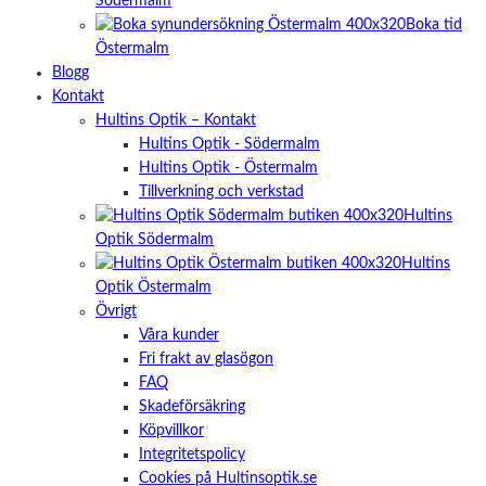
Södermalm
Boka tid
Östermalm
Blogg
Kontakt
Hultins Optik – Kontakt
Hultins Optik - Södermalm
Hultins Optik - Östermalm
Tillverkning och verkstad
Hultins
Optik Södermalm
Hultins
Optik Östermalm
Övrigt
Våra kunder
Fri frakt av glasögon
FAQ
Skadeförsäkring
Köpvillkor
Integritetspolicy
Cookies på Hultinsoptik.se