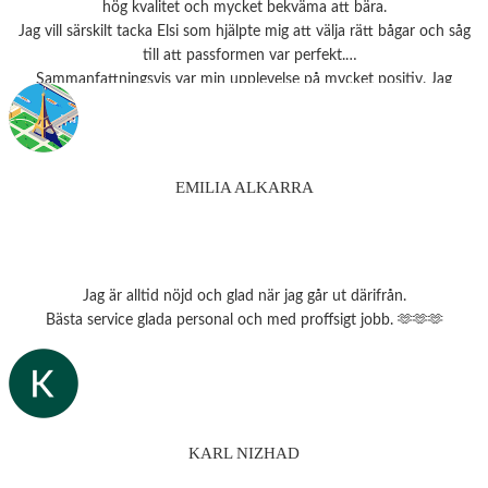
hög kvalitet och mycket bekväma att bära.
Jag vill särskilt tacka Elsi som hjälpte mig att välja rätt bågar och såg
till att passformen var perfekt.
Sammanfattningsvis var min upplevelse på mycket positiv. Jag
rekommenderar starkt detta ställe till alla som behöver
synundersökning eller nya glasögon.
Tack 💗
EMILIA ALKARRA
Jag är alltid nöjd och glad när jag går ut därifrån.
Bästa service glada personal och med proffsigt jobb. 🫶🫶🫶
KARL NIZHAD