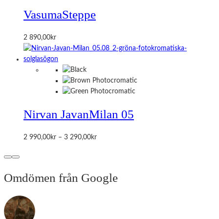
Vasuma
Steppe
2 890,00
kr
Nirvan Javan
Milan 05
Prisintervall:
2 990,00
kr
–
3 290,00
kr
2
990,00kr
till
Omdömen från Google
3
290,00kr