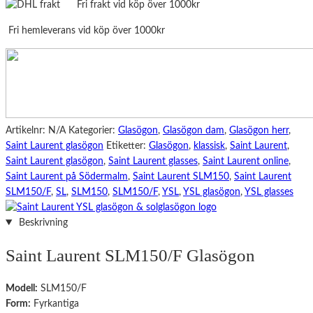
Fri frakt vid köp över 1000kr
mängd
Fri hemleverans vid köp över 1000kr
Artikelnr:
N/A
Kategorier:
Glasögon
,
Glasögon dam
,
Glasögon herr
,
Saint Laurent glasögon
Etiketter:
Glasögon
,
klassisk
,
Saint Laurent
,
Saint Laurent glasögon
,
Saint Laurent glasses
,
Saint Laurent online
,
Saint Laurent på Södermalm
,
Saint Laurent SLM150
,
Saint Laurent
SLM150/F
,
SL
,
SLM150
,
SLM150/F
,
YSL
,
YSL glasögon
,
YSL glasses
Beskrivning
Saint Laurent SLM150/F Glasögon
Modell:
SLM150/F
Form:
Fyrkantiga