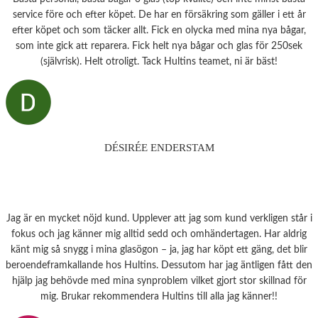
service före och efter köpet. De har en försäkring som gäller i ett år
efter köpet och som täcker allt. Fick en olycka med mina nya bågar,
som inte gick att reparera. Fick helt nya bågar och glas för 250sek
(självrisk). Helt otroligt. Tack Hultins teamet, ni är bäst!
DÉSIRÉE ENDERSTAM
Jag är en mycket nöjd kund. Upplever att jag som kund verkligen står i
fokus och jag känner mig alltid sedd och omhändertagen. Har aldrig
känt mig så snygg i mina glasögon – ja, jag har köpt ett gäng, det blir
beroendeframkallande hos Hultins. Dessutom har jag äntligen fått den
hjälp jag behövde med mina synproblem vilket gjort stor skillnad för
mig. Brukar rekommendera Hultins till alla jag känner!!