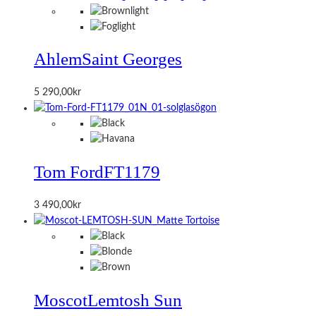
Ahlem
Saint Georges
5 290,00
kr
Tom Ford
FT1179
3 490,00
kr
Moscot
Lemtosh Sun