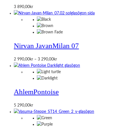
3 890,00
kr
Nirvan Javan
Milan 07
Prisintervall:
2 990,00
kr
–
3 290,00
kr
2
990,00kr
till
3
Ahlem
Pontoise
290,00kr
5 290,00
kr