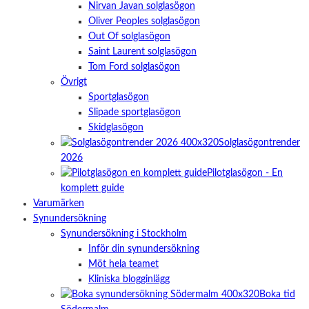
Nirvan Javan solglasögon
Oliver Peoples solglasögon
Out Of solglasögon
Saint Laurent solglasögon
Tom Ford solglasögon
Övrigt
Sportglasögon
Slipade sportglasögon
Skidglasögon
Solglasögontrender
2026
Pilotglasögon - En
komplett guide
Varumärken
Synundersökning
Synundersökning i Stockholm
Inför din synundersökning
Möt hela teamet
Kliniska blogginlägg
Boka tid