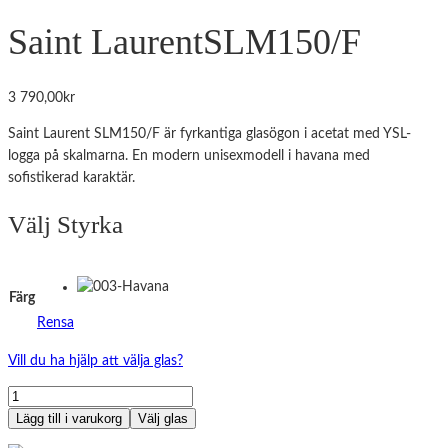
Saint Laurent
SLM150/F
3 790,00
kr
Saint Laurent SLM150/F är fyrkantiga glasögon i acetat med YSL-
logga på skalmarna. En modern unisexmodell i havana med
sofistikerad karaktär.
Välj Styrka
Färg
Rensa
Vill du ha hjälp att välja glas?
Saint
Laurent
Lägg till i varukorg
Välj glas
SLM150/F