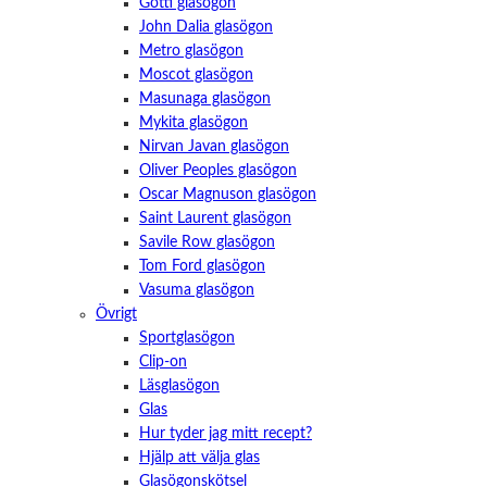
Götti glasögon
John Dalia glasögon
Metro glasögon
Moscot glasögon
Masunaga glasögon
Mykita glasögon
Nirvan Javan glasögon
Oliver Peoples glasögon
Oscar Magnuson glasögon
Saint Laurent glasögon
Savile Row glasögon
Tom Ford glasögon
Vasuma glasögon
Övrigt
Sportglasögon
Clip-on
Läsglasögon
Glas
Hur tyder jag mitt recept?
Hjälp att välja glas
Glasögonskötsel