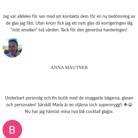
Jag var alldeles för sen med att kontakta dem för en ny bedömning av
de glas jag fått. Utan knorr fick jag ett nytt glas då korrigeringen låg
”mitt emellan” två värden. Tack för den generösa hanteringen!
ANNA MAUTNER
Underbart personlig och fin butik med de snyggaste bågarna, glasen
och personalen! Särskilt Maria är en stjärna (och supersnygg!) 🌟😁
Nu har jag hämtat mina nya blå cocktail glajjor.