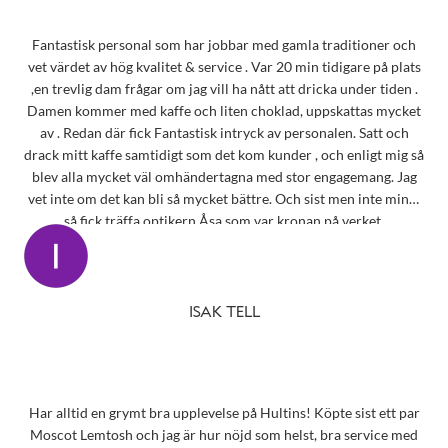
Fantastisk personal som har jobbar med gamla traditioner och
vet värdet av hög kvalitet & service . Var 20 min tidigare på plats
,en trevlig dam frågar om jag vill ha nått att dricka under tiden .
Damen kommer med kaffe och liten choklad, uppskattas mycket
av . Redan där fick Fantastisk intryck av personalen. Satt och
drack mitt kaffe samtidigt som det kom kunder , och enligt mig så
blev alla mycket väl omhändertagna med stor engagemang. Jag
vet inte om det kan bli så mycket bättre. Och sist men inte minst
så fick träffa optikern Åsa som var kronan på verket.
ISAK TELL
Har alltid en grymt bra upplevelse på Hultins! Köpte sist ett par
Moscot Lemtosh och jag är hur nöjd som helst, bra service med