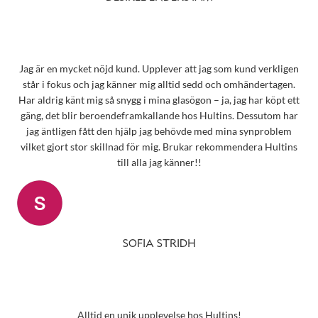
Jag är en mycket nöjd kund. Upplever att jag som kund verkligen
står i fokus och jag känner mig alltid sedd och omhändertagen.
Har aldrig känt mig så snygg i mina glasögon – ja, jag har köpt ett
gäng, det blir beroendeframkallande hos Hultins. Dessutom har
jag äntligen fått den hjälp jag behövde med mina synproblem
vilket gjort stor skillnad för mig. Brukar rekommendera Hultins
till alla jag känner!!
SOFIA STRIDH
Alltid en unik upplevelse hos Hultins!