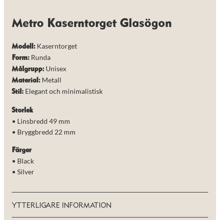
de här
kakorna
kommer viss
Metro Kaserntorget Glasögon
funktionalitet
att försvinna
Kaserntorget
från
Modell:
hemsidan.
Runda
Form:
Unisex
Målgrupp:
Metall
Material:
Marknadsföring
Elegant och minimalistisk
Stil:
Genom att dela
med dig av dina
Storlek
intressen och ditt
beteende när du
• Linsbredd 49 mm
surfar ökar du
• Bryggbredd 22 mm
chansen att få se
personligt
Färger
anpassat innehåll
• Black
och erbjudanden.
• Silver
YTTERLIGARE INFORMATION