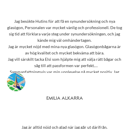
Jag besökte Hutins för att få en synundersökning och nya
glasögon, Personalen var mycket vänlig och professionell. De tog
sig tid att förklara varje steg under synundersökningen, och jag
kände mig väl omhändertagen.
Jag är mycket nöjd med mina nya glasögon. Glasögonbågarna är
av hög kvalitet och mycket bekväma att bära.
Jag vill särskilt tacka Elsi som hjälpte mig att välja rätt bågar och
såg till att passformen var perfekt.
Sammanfattningsvis var min upplevelse på mycket positiv. Jag
rekommenderar starkt detta ställe till alla som behöver
synundersökning eller nya glasögon.
Tack 💗
EMILIA ALKARRA
Jag är alltid nöjd och glad när jag går ut därifrån.