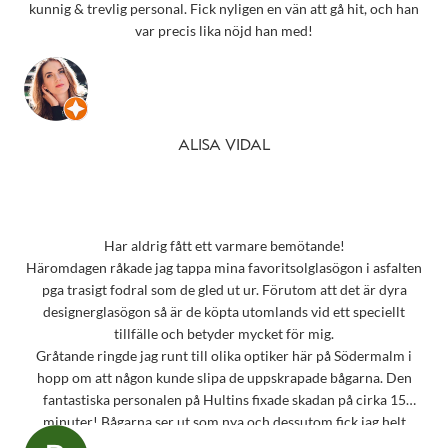
kunnig & trevlig personal. Fick nyligen en vän att gå hit, och han
var precis lika nöjd han med!
ALISA VIDAL
Har aldrig fått ett varmare bemötande!
Häromdagen råkade jag tappa mina favoritsolglasögon i asfalten
pga trasigt fodral som de gled ut ur. Förutom att det är dyra
designerglasögon så är de köpta utomlands vid ett speciellt
tillfälle och betyder mycket för mig.
Gråtande ringde jag runt till olika optiker här på Södermalm i
hopp om att någon kunde slipa de uppskrapade bågarna. Den
fantastiska personalen på Hultins fixade skadan på cirka 15
minuter! Bågarna ser ut som nya och dessutom fick jag helt
oväntat en underbar gåva – ett sprillans nytt fodral från samma