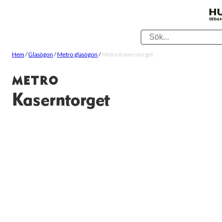
Hem
/
Glasögon
/
Metro glasögon
/
Metro Kaserntorget
METRO
Kaserntorget