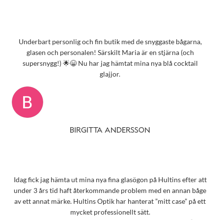
Underbart personlig och fin butik med de snyggaste bågarna,
glasen och personalen! Särskilt Maria är en stjärna (och
supersnygg!) 🌟😁 Nu har jag hämtat mina nya blå cocktail
glajjor.
BIRGITTA ANDERSSON
Idag fick jag hämta ut mina nya fina glasögon på Hultins efter att
under 3 års tid haft återkommande problem med en annan båge
av ett annat märke. Hultins Optik har hanterat ”mitt case” på ett
mycket professionellt sätt.