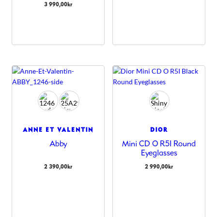
3 990,00
kr
ANNE ET VALENTIN
DIOR
Abby
Mini CD O R5I Round
Eyeglasses
2 390,00
kr
2 990,00
kr