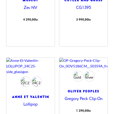
MOSCOT
CUTLER AND GROSS
Zev NV
CG1395
4 290,00
kr
3 990,00
kr
OLIVER PEOPLES
ANNE ET VALENTIN
Gregory Peck Clip-On
Lollipop
1 290,00
kr