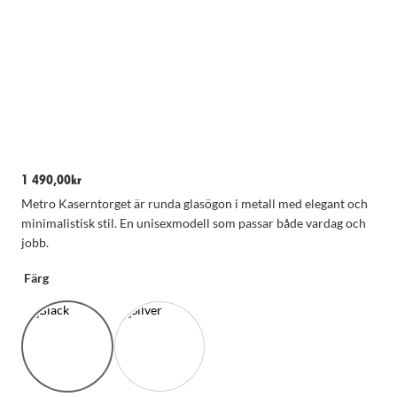
1 490,00
kr
Metro Kaserntorget är runda glasögon i metall med elegant och
minimalistisk stil. En unisexmodell som passar både vardag och
jobb.
Färg
Nödvändiga
Dessa kakor
går inte att
välja bort.
De behövs
för att
hemsidan
över huvud