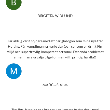
märke som mina solglasögon! Vilken fantastisk service! Kommer
aldrig att glömma det otroligt fina bemötandet.
Snart behöver jag boka tid för en synundersökning och jag vet
BIRGITTA WIDLUND
precis vart jag ska vända mig!
Har aldrig varit nöjdare med ett par glasögon som mina nya från
Hultins. Får komplimanger varje dag (och ser som en örn!). Fin
miljö och supertrevlig, kompetent personal. Det enda problemet
är när man ska välja båge för man vill i princip ha alla!!
MARCUS ALM
Trevliga, kunniga och bra service, leverar tyvärr dock med