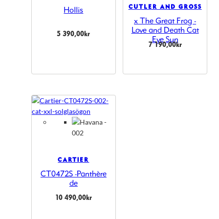
CUTLER AND GROSS
Hollis
x The Great Frog -
Love and Death Cat
5 390,00
kr
Eye Sun
7 190,00
kr
CARTIER
CT0472S -Panthère
de
10 490,00
kr