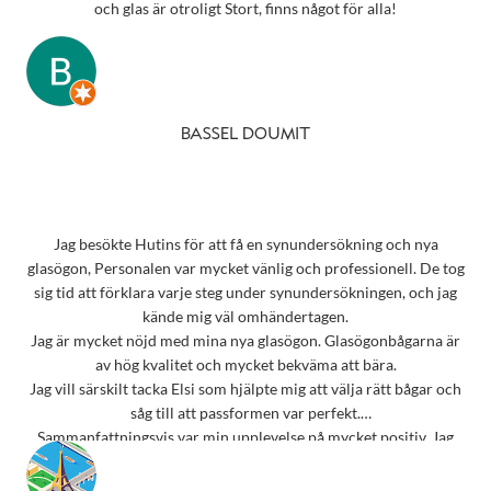
och glas är otroligt Stort, finns något för alla!
BASSEL DOUMIT
Jag besökte Hutins för att få en synundersökning och nya
glasögon, Personalen var mycket vänlig och professionell. De tog
sig tid att förklara varje steg under synundersökningen, och jag
kände mig väl omhändertagen.
Jag är mycket nöjd med mina nya glasögon. Glasögonbågarna är
av hög kvalitet och mycket bekväma att bära.
Jag vill särskilt tacka Elsi som hjälpte mig att välja rätt bågar och
såg till att passformen var perfekt.
Sammanfattningsvis var min upplevelse på mycket positiv. Jag
rekommenderar starkt detta ställe till alla som behöver
synundersökning eller nya glasögon.