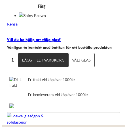
Färg
Rensa
Vill du ha hjälp att välja glas?
Vänligen ta kontakt med butiken för att beställa produkten
LOEWE
LÄGG TILL I VARUKORG
VÄLJ GLAS
LW50088I
mängd
Fri frakt vid köp över 1000kr
Fri hemleverans vid köp över 1000kr