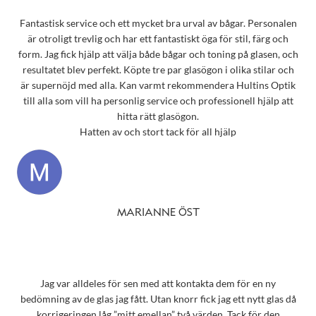
Fantastisk service och ett mycket bra urval av bågar. Personalen
är otroligt trevlig och har ett fantastiskt öga för stil, färg och
form. Jag fick hjälp att välja både bågar och toning på glasen, och
resultatet blev perfekt. Köpte tre par glasögon i olika stilar och
är supernöjd med alla. Kan varmt rekommendera Hultins Optik
till alla som vill ha personlig service och professionell hjälp att
hitta rätt glasögon.
Hatten av och stort tack för all hjälp
MARIANNE ÖST
Jag var alldeles för sen med att kontakta dem för en ny
bedömning av de glas jag fått. Utan knorr fick jag ett nytt glas då
korrigeringen låg ”mitt emellan” två värden. Tack för den