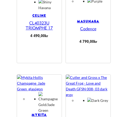
CELINE
MASUNAGA
CL40323U
TRIOMPHE 17
Cadence
4 490,00
kr
4 790,00
kr
MYKITA