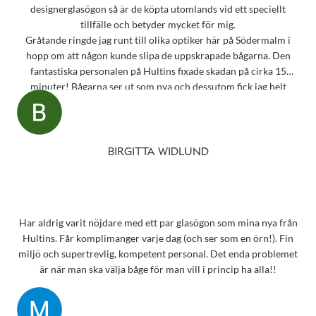
designerglasögon så är de köpta utomlands vid ett speciellt
tillfälle och betyder mycket för mig.
Gråtande ringde jag runt till olika optiker här på Södermalm i
hopp om att någon kunde slipa de uppskrapade bågarna. Den
fantastiska personalen på Hultins fixade skadan på cirka 15
minuter! Bågarna ser ut som nya och dessutom fick jag helt
oväntat en underbar gåva – ett sprillans nytt fodral från samma
märke som mina solglasögon! Vilken fantastisk service! Kommer
aldrig att glömma det otroligt fina bemötandet.
Snart behöver jag boka tid för en synundersökning och jag vet
BIRGITTA WIDLUND
precis vart jag ska vända mig!
Har aldrig varit nöjdare med ett par glasögon som mina nya från
Hultins. Får komplimanger varje dag (och ser som en örn!). Fin
miljö och supertrevlig, kompetent personal. Det enda problemet
är när man ska välja båge för man vill i princip ha alla!!