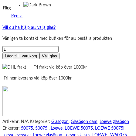
Färg
Rensa
Vill du ha hjälp att välja glas?
Vänligen ta kontakt med butiken för att beställa produkten
LOEWE
LW50075I
Lägg till i varukorg
Välj glas
mängd
Fri frakt vid köp över 1000kr
Fri hemleverans vid köp över 1000kr
Artikelnr:
N/A
Kategorier:
Glasögon
,
Glasögon dam
,
Loewe glasögon
Etiketter:
50075
,
50075I
,
Loewe
,
LOEWE 50075
,
LOEWE 50075I
,
Loewe eyewear
,
Loewe glasögon
,
Loewe glasses
,
LOEWE LW50075
,