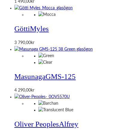
1 490,00
kr
Götti
Myles
3 790,00
kr
Masunaga
GMS-125
4 290,00
kr
Oliver Peoples
Alfrey