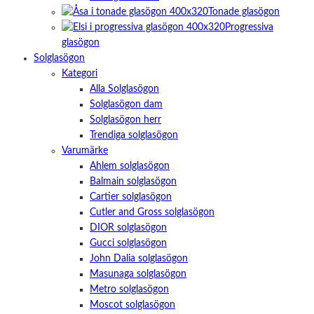
Tonade glasögon
Progressiva
glasögon
Solglasögon
Kategori
Alla Solglasögon
Solglasögon dam
Solglasögon herr
Trendiga solglasögon
Varumärke
Ahlem solglasögon
Balmain solglasögon
Cartier solglasögon
Cutler and Gross solglasögon
DIOR solglasögon
Gucci solglasögon
John Dalia solglasögon
Masunaga solglasögon
Metro solglasögon
Moscot solglasögon