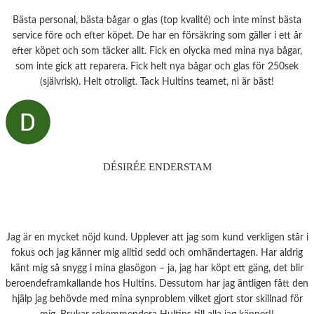
Bästa personal, bästa bågar o glas (top kvalité) och inte minst bästa
service före och efter köpet. De har en försäkring som gäller i ett år
efter köpet och som täcker allt. Fick en olycka med mina nya bågar,
som inte gick att reparera. Fick helt nya bågar och glas för 250sek
(självrisk). Helt otroligt. Tack Hultins teamet, ni är bäst!
DÉSIRÉE ENDERSTAM
Jag är en mycket nöjd kund. Upplever att jag som kund verkligen står i
fokus och jag känner mig alltid sedd och omhändertagen. Har aldrig
känt mig så snygg i mina glasögon – ja, jag har köpt ett gäng, det blir
beroendeframkallande hos Hultins. Dessutom har jag äntligen fått den
hjälp jag behövde med mina synproblem vilket gjort stor skillnad för