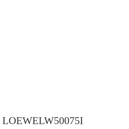
LOEWE
LW50075I