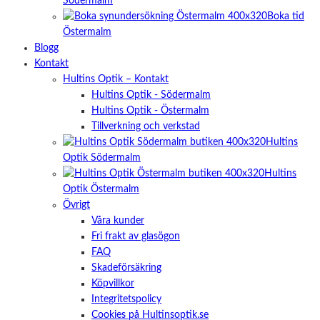
Södermalm
Boka tid
Östermalm
Blogg
Kontakt
Hultins Optik – Kontakt
Hultins Optik - Södermalm
Hultins Optik - Östermalm
Tillverkning och verkstad
Hultins
Optik Södermalm
Hultins
Optik Östermalm
Övrigt
Våra kunder
Fri frakt av glasögon
FAQ
Skadeförsäkring
Köpvillkor
Integritetspolicy
Cookies på Hultinsoptik.se