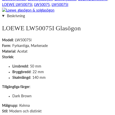
LOEWE LW50075I
,
LW50075
,
LW50075I
Beskrivning
LOEWE LW50075I Glasögon
Modell
: LW50075I
Form
: Fyrkantiga, Markerade
Material
: Acetat
Storlek
:
Linsbredd
: 50 mm
Bryggbredd
: 22 mm
Skalmlängd
: 140 mm
Tillgängliga färger
:
Dark Brown
Målgrupp
: Kvinna
Stil
: Modern och distinkt