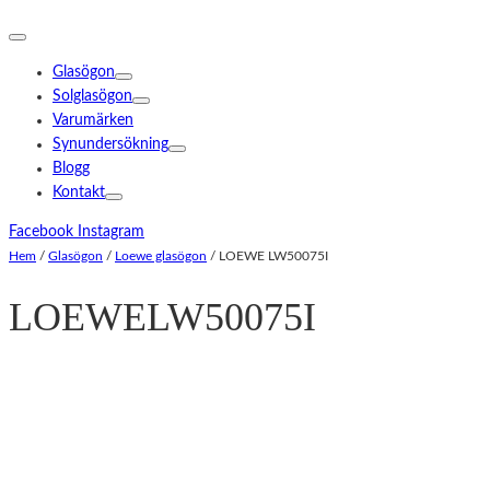
Glasögon
Solglasögon
Varumärken
Synundersökning
Blogg
Kontakt
Facebook
Instagram
Hem
/
Glasögon
/
Loewe glasögon
/
LOEWE LW50075I
LOEWE
LW50075I