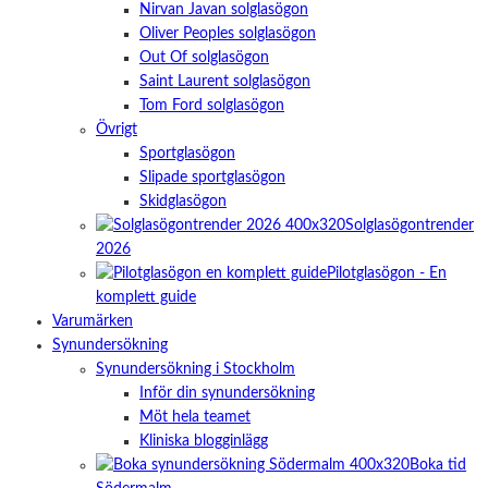
Nirvan Javan solglasögon
Oliver Peoples solglasögon
Out Of solglasögon
Saint Laurent solglasögon
Tom Ford solglasögon
Övrigt
Sportglasögon
Slipade sportglasögon
Skidglasögon
Solglasögontrender
2026
Pilotglasögon - En
komplett guide
Varumärken
Synundersökning
Synundersökning i Stockholm
Inför din synundersökning
Möt hela teamet
Kliniska blogginlägg
Boka tid