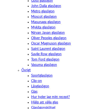
Götti glasögon
John Dalia glasögon
Metro glasögon
Moscot glasögon
Masunaga glasögon
Mykita glasögon
Nirvan Javan glasögon
Oliver Peoples glasögon
Oscar Magnuson glasögon
Saint Laurent glasögon
Savile Row glasögon
Tom Ford glasögon
Vasuma glasögon
Övrigt
Sportglasögon
Clip-on
Läsglasögon
Glas
Hur tyder jag mitt recept?
Hjälp att välja glas
Glasögonskötsel