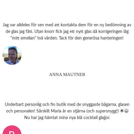
Jag var alldeles för sen med att kontakta dem för en ny bedömning av
de glas jag fått. Utan knorr fick jag ett nytt glas då korrigeringen låg
”mitt emellan” två värden. Tack för den generösa hanteringen!
ANNA MAUTNER
Underbart personlig och fin butik med de snyggaste bågarna, glasen
och personalen! Särskilt Maria är en stjärna (och supersnygg!) 🌟😁
Nu har jag hämtat mina nya blå cocktail glajjor.