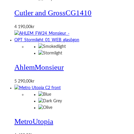
Cutler and Gross
CG1410
4 190,00
kr
Ahlem
Monsieur
5 290,00
kr
Metro
Utopia