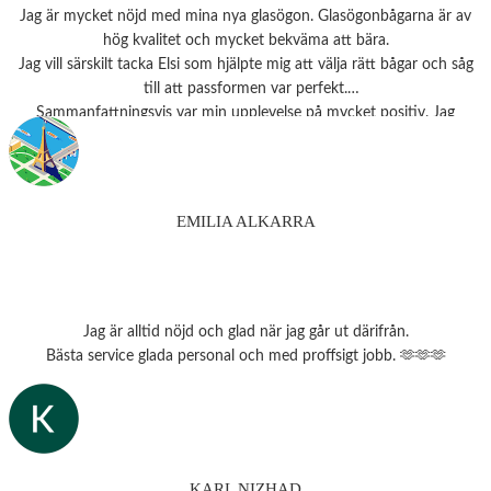
Jag är mycket nöjd med mina nya glasögon. Glasögonbågarna är av
hög kvalitet och mycket bekväma att bära.
Jag vill särskilt tacka Elsi som hjälpte mig att välja rätt bågar och såg
till att passformen var perfekt.
Sammanfattningsvis var min upplevelse på mycket positiv. Jag
rekommenderar starkt detta ställe till alla som behöver
synundersökning eller nya glasögon.
Tack 💗
EMILIA ALKARRA
Jag är alltid nöjd och glad när jag går ut därifrån.
Bästa service glada personal och med proffsigt jobb. 🫶🫶🫶
KARL NIZHAD