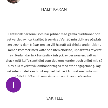
HALIT KARAN
Fantastisk personal som har jobbar med gamla traditioner och
vet värdet av hög kvalitet & service . Var 20 min tidigare på plats
,en trevlig dam frågar om jag vill ha nått att dricka under tiden .
Damen kommer med kaffe och liten choklad, uppskattas mycket
av . Redan där fick Fantastisk intryck av personalen. Satt och
drack mitt kaffe samtidigt som det kom kunder , och enligt mig så
blev alla mycket väl omhändertagna med stor engagemang. Jag
vet inte om det kan bli så mycket bättre. Och sist men inte minst
så fick träffa optikern Åsa som var kronan på verket.
ISAK TELL