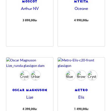
MOSCOT
MYKITA
Arthur NV
Oceane
3 890,00
kr
4 990,00
kr
OSCAR MAGNUSON
METRO
Lize
Elis
4 390,00
kr
1 490,00
kr