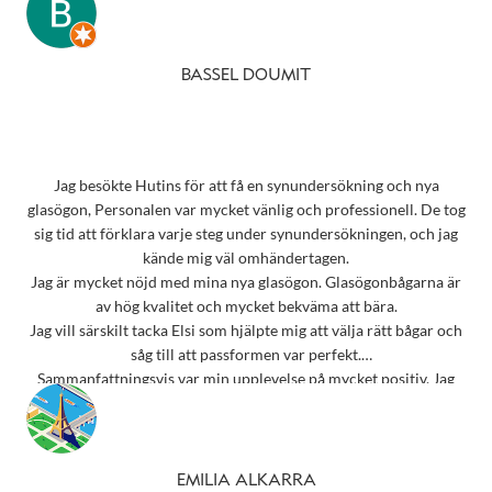
BASSEL DOUMIT
Jag besökte Hutins för att få en synundersökning och nya
glasögon, Personalen var mycket vänlig och professionell. De tog
sig tid att förklara varje steg under synundersökningen, och jag
kände mig väl omhändertagen.
Jag är mycket nöjd med mina nya glasögon. Glasögonbågarna är
av hög kvalitet och mycket bekväma att bära.
Jag vill särskilt tacka Elsi som hjälpte mig att välja rätt bågar och
såg till att passformen var perfekt.
Sammanfattningsvis var min upplevelse på mycket positiv. Jag
rekommenderar starkt detta ställe till alla som behöver
synundersökning eller nya glasögon.
Tack 💗
EMILIA ALKARRA