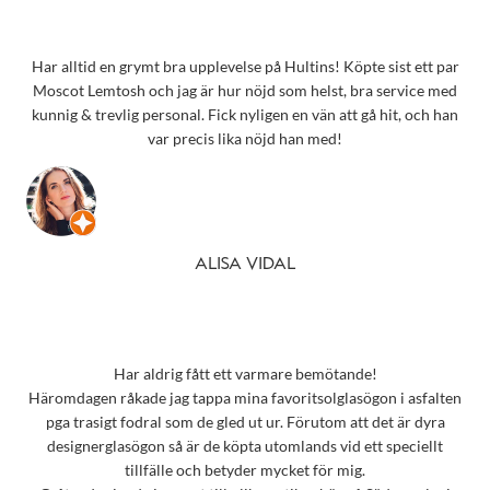
Har alltid en grymt bra upplevelse på Hultins! Köpte sist ett par
Moscot Lemtosh och jag är hur nöjd som helst, bra service med
kunnig & trevlig personal. Fick nyligen en vän att gå hit, och han
var precis lika nöjd han med!
ALISA VIDAL
Har aldrig fått ett varmare bemötande!
Häromdagen råkade jag tappa mina favoritsolglasögon i asfalten
pga trasigt fodral som de gled ut ur. Förutom att det är dyra
designerglasögon så är de köpta utomlands vid ett speciellt
tillfälle och betyder mycket för mig.