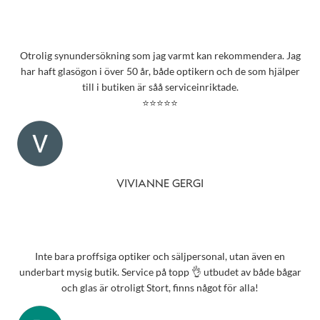
Otrolig synundersökning som jag varmt kan rekommendera. Jag
har haft glasögon i över 50 år, både optikern och de som hjälper
till i butiken är såå serviceinriktade.
⭐⭐⭐⭐⭐
VIVIANNE GERGI
Inte bara proffsiga optiker och säljpersonal, utan även en
underbart mysig butik. Service på topp 👌 utbudet av både bågar
och glas är otroligt Stort, finns något för alla!