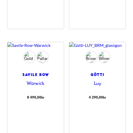
SAVILE ROW
GÖTTI
Warwick
Luy
8 490,00
kr
4 290,00
kr