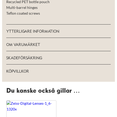
Recycled PET bottle pouch
de här
kakorna
Multi-barrel hinges
kommer viss
Teflon coated screws
funktionalitet
att försvinna
från
hemsidan.
YTTERLIGARE INFORMATION
OM VARUMÄRKET
Marknadsföring
Genom att dela
med dig av dina
SKADEFÖRSÄKRING
intressen och ditt
beteende när du
surfar ökar du
KÖPVILLKOR
chansen att få se
personligt
anpassat innehåll
och erbjudanden.
Du kanske också gillar …