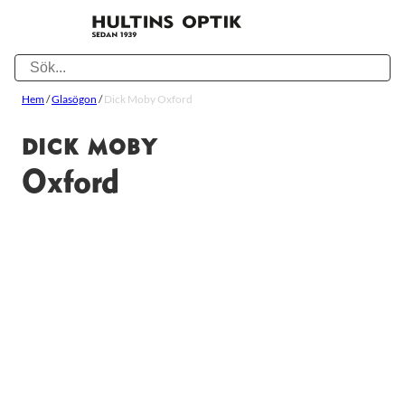
Hem
/
Glasögon
/
Dick Moby Oxford
DICK MOBY
Oxford