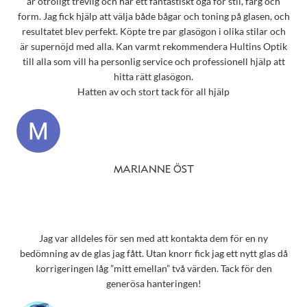
är otroligt trevlig och har ett fantastiskt öga för stil, färg och
form. Jag fick hjälp att välja både bågar och toning på glasen, och
resultatet blev perfekt. Köpte tre par glasögon i olika stilar och
är supernöjd med alla. Kan varmt rekommendera Hultins Optik
till alla som vill ha personlig service och professionell hjälp att
hitta rätt glasögon.
Hatten av och stort tack för all hjälp
MARIANNE ÖST
Jag var alldeles för sen med att kontakta dem för en ny
bedömning av de glas jag fått. Utan knorr fick jag ett nytt glas då
korrigeringen låg ”mitt emellan” två värden. Tack för den
generösa hanteringen!