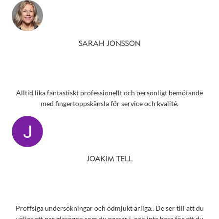
SARAH JONSSON
Alltid lika fantastiskt professionellt och personligt bemötande
med fingertoppskänsla för service och kvalité.
JOAKIM TELL
Proffsiga undersökningar och ödmjukt ärliga.. De ser till att du
väljer ett par glasögon som du passar i, och inte bara för att du