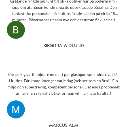
Gråtande ringde jag runt till olika optiker här på Södermalm i
hopp om att någon kunde slipa de uppskrapade bågarna. Den
fantastiska personalen på Hultins fixade skadan på cirka 15
minuter! Bågarna ser ut som nya och dessutom fick jag helt
oväntat en underbar gåva – ett sprillans nytt fodral från samma
märke som mina solglasögon! Vilken fantastisk service! Kommer
aldrig att glömma det otroligt fina bemötandet.
Snart behöver jag boka tid för en synundersökning och jag vet
BIRGITTA WIDLUND
precis vart jag ska vända mig!
Har aldrig varit nöjdare med ett par glasögon som mina nya från
Hultins. Får komplimanger varje dag (och ser som en örn!). Fin
miljö och supertrevlig, kompetent personal. Det enda problemet
är när man ska välja båge för man vill i princip ha alla!!
MARCUS ALM