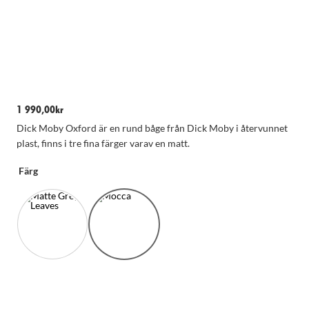
1 990,00
kr
Dick Moby Oxford är en rund båge från Dick Moby i återvunnet
plast, finns i tre fina färger varav en matt.
Färg
Nödvändiga
Dessa kakor
går inte att
välja bort.
De behövs
för att
hemsidan
över huvud