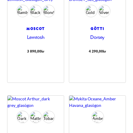
MOSCOT
GÖTTI
Lemtosh
Dorsey
3 890,00
kr
4 290,00
kr