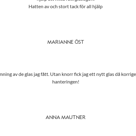
Hatten av och stort tack för all hjälp
MARIANNE ÖST
ing av de glas jag fått. Utan knorr fick jag ett nytt glas då korrig
hanteringen!
ANNA MAUTNER