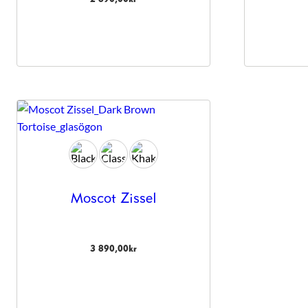
hemsida ska
prestera så
bra som
möjligt under
ditt besök.
Om du nekar
de här
kakorna
kommer viss
funktionalitet
att försvinna
från
hemsidan.
Moscot Zissel
Marknadsföring
Genom att dela
med dig av dina
intressen och ditt
3 890,00
kr
beteende när du
surfar ökar du
chansen att få se
personligt