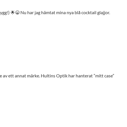
gg!) 🌟😁 Nu har jag hämtat mina nya blå cocktail glajjor.
 av ett annat märke. Hultins Optik har hanterat ”mitt case”