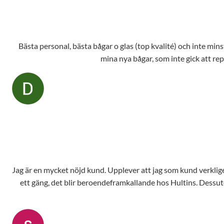
Bästa personal, bästa bågar o glas (top kvalité) och inte mins
mina nya bågar, som inte gick att repa
Jag är en mycket nöjd kund. Upplever att jag som kund verkligen står i fokus och jag känner m
ett gäng, det blir beroendeframkallande hos Hultins. Dessut