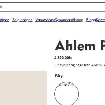
sögon
Solglasögon
Varumärken
Synundersökning
Blogg
Konta
Ahlem P
4 690,00
kr
Fin fyrkantig båge från Ahlem i 
Färg