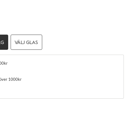
RG
VÄLJ GLAS
00kr
 över 1000kr