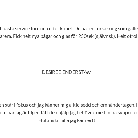
t bästa service före och efter köpet. De har en försäkring som gäller
rera. Fick helt nya bågar och glas för 250sek (självrisk). Helt otroli
DÉSIRÉE ENDERSTAM
ig alltid sedd och omhändertagen. Har aldrig känt mig så snygg i mina glasögon – ja, jag har köpt
om har jag äntligen fått den hjälp jag behövde med mina synproble
Hultins till alla jag känner!!