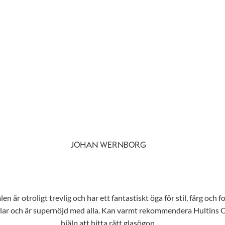
JOHAN WERNBORG
n är otroligt trevlig och har ett fantastiskt öga för stil, färg och f
tilar och är supernöjd med alla. Kan varmt rekommendera Hultins Opt
hjälp att hitta rätt glasögon.