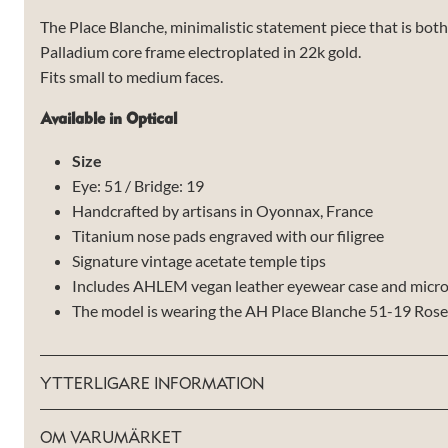
The Place Blanche, minimalistic statement piece that is both
Palladium core frame electroplated in 22k gold.
Fits small to medium faces.
Available in Optical
Size
Eye: 51 / Bridge: 19
Handcrafted by artisans in Oyonnax, France
Titanium nose pads engraved with our filigree
Signature vintage acetate temple tips
Includes AHLEM vegan leather eyewear case and microf
The model is wearing the AH Place Blanche 51-19 Ros
YTTERLIGARE INFORMATION
Nödvändiga
Dessa kakor
går inte att
OM VARUMÄRKET