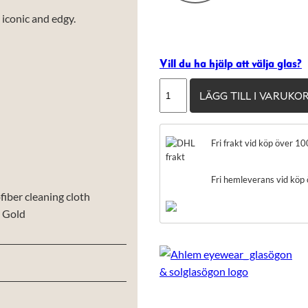
 iconic and edgy.
Vill du ha hjälp att välja glas?
Ahlem
LÄGG TILL I VARUKO
Place
Blanche
mängd
Fri frakt vid köp över 10
Fri hemleverans vid köp
iber cleaning cloth
e Gold