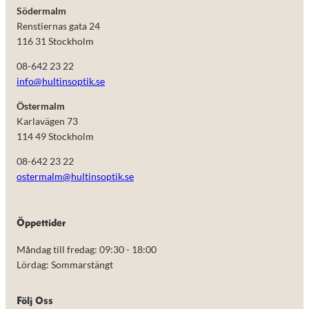
Södermalm
Renstiernas gata 24
116 31 Stockholm
08-642 23 22
info@hultinsoptik.se
Östermalm
Karlavägen 73
114 49 Stockholm
08-642 23 22
ostermalm@hultinsoptik.se
Nödvändiga
Öppettider
Dessa kakor
går inte att
Måndag till fredag: 09:30 - 18:00
välja bort.
De behövs
Lördag: Sommarstängt
för att
hemsidan
över huvud
Följ Oss