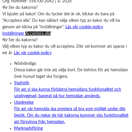
Org. nummer: 556700-2042 | © 2026
👓 Ser du kakorna?
Vi bjuder på kakor! Om du tycker det är ok, klickar du bara på
"Acceptera alla". Du kan såklart välja vilken typ av kakor du vill ha
genom att klicka på "Inställningar".
Läs vår cookie-policy
Inställningar
Acceptera alla
👓 Ser du kakorna?
Välj vilken typ av kakor du vill acceptera. Ditt val kommer att sparas i
ett år.
Läs vår cookie-policy
Nödvändiga
Dessa kakor går inte att välja bort. De behövs för att hemsidan
över huvud taget ska fungera.
Statistik
För att vi ska kunna förbättra hemsidans funktionalitet och
uppbyggnad, baserat på hur hemsidan används.
Upplevelse
För att vår hemsida ska prestera så bra som möjligt under ditt
besök. Om du nekar de här kakorna kommer viss funktionalitet
att försvinna från hemsidan.
Marknadsföring