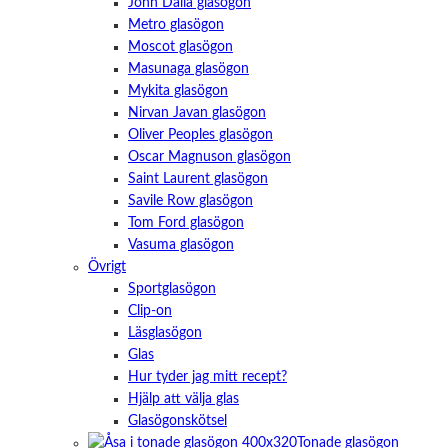
John Dalia glasögon
Metro glasögon
Moscot glasögon
Masunaga glasögon
Mykita glasögon
Nirvan Javan glasögon
Oliver Peoples glasögon
Oscar Magnuson glasögon
Saint Laurent glasögon
Savile Row glasögon
Tom Ford glasögon
Vasuma glasögon
Övrigt
Sportglasögon
Clip-on
Läsglasögon
Glas
Hur tyder jag mitt recept?
Hjälp att välja glas
Glasögonskötsel
Tonade glasögon