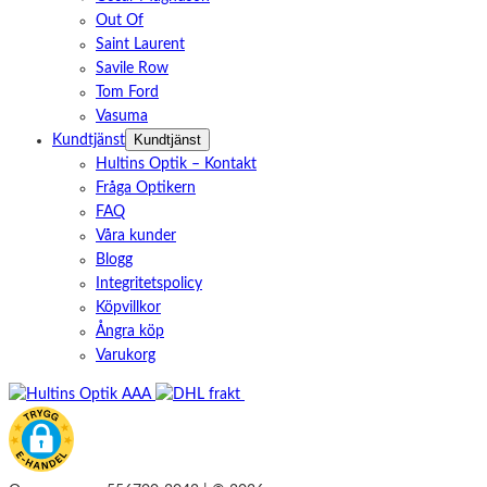
Out Of
Saint Laurent
Savile Row
Tom Ford
Vasuma
Kundtjänst
Kundtjänst
Hultins Optik – Kontakt
Fråga Optikern
FAQ
Våra kunder
Blogg
Integritetspolicy
Köpvillkor
Ångra köp
Varukorg