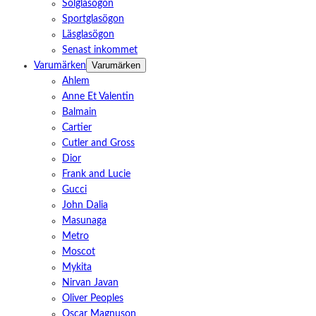
Solglasögon
Sportglasögon
Läsglasögon
Senast inkommet
Varumärken
Varumärken
Ahlem
Anne Et Valentin
Balmain
Cartier
Cutler and Gross
Dior
Frank and Lucie
Gucci
John Dalia
Masunaga
Metro
Moscot
Mykita
Nirvan Javan
Oliver Peoples
Oscar Magnuson