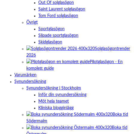
Out Of solglasögon
Saint Laurent solglasögon
Tom Ford solglasögon
Övrigt
Sportglasögon
Slipade sportglasögon
Skidglasögon
Solglasögontrender
2026
Pilotglasögon - En
komplett guide
Varumärken
Synundersökning
Synundersökning i Stockholm
Inför din synundersökning
Möt hela teamet
Kliniska blogginlägg
Boka tid
Södermalm
Boka tid