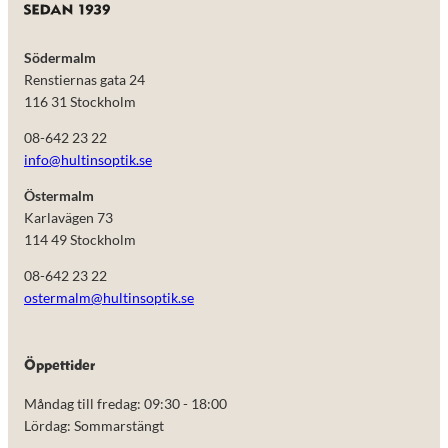
Södermalm
Renstiernas gata 24
116 31 Stockholm
08-642 23 22
info@hultinsoptik.se
Östermalm
Karlavägen 73
114 49 Stockholm
08-642 23 22
ostermalm@hultinsoptik.se
Nödvändiga
Dessa kakor
går inte att
välja bort.
Öppettider
De behövs
för att
Måndag till fredag: 09:30 - 18:00
hemsidan
Lördag: Sommarstängt
över huvud