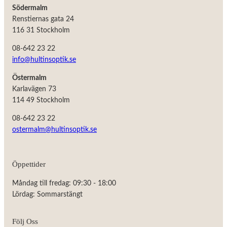
Södermalm
Renstiernas gata 24
116 31 Stockholm
08-642 23 22
info@hultinsoptik.se
Östermalm
Karlavägen 73
114 49 Stockholm
08-642 23 22
ostermalm@hultinsoptik.se
Nödvändiga
Öppettider
Dessa kakor
går inte att
Måndag till fredag: 09:30 - 18:00
välja bort.
De behövs
Lördag: Sommarstängt
för att
hemsidan
över huvud
Följ Oss