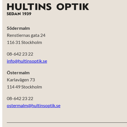
Södermalm
Renstiernas gata 24
116 31 Stockholm
08-642 23 22
info@hultinsoptik.se
Östermalm
Karlavägen 73
114 49 Stockholm
08-642 23 22
ostermalm@hultinsoptik.se
Nödvändiga
Dessa kakor
går inte att