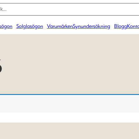
sögon
Solglasögon
Varumärken
Synundersökning
Blogg
Konta
6