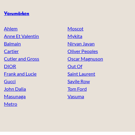
Varumärken
Ahlem
Moscot
Anne Et Valentin
Mykita
Balmain
Nirvan Javan
Cartier
Oliver Peoples
Cutler and Gross
Oscar Magnuson
DIOR
Out Of
Frank and Lucie
Saint Laurent
Gucci
Savile Row
John Dalia
Tom Ford
Masunaga
Vasuma
Metro