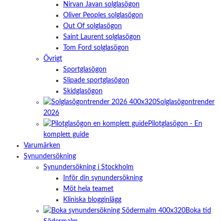
Nirvan Javan solglasögon
Oliver Peoples solglasögon
Out Of solglasögon
Saint Laurent solglasögon
Tom Ford solglasögon
Övrigt
Sportglasögon
Slipade sportglasögon
Skidglasögon
Solglasögontrender
2026
Pilotglasögon - En
komplett guide
Varumärken
Synundersökning
Synundersökning i Stockholm
Inför din synundersökning
Möt hela teamet
Kliniska blogginlägg
Boka tid