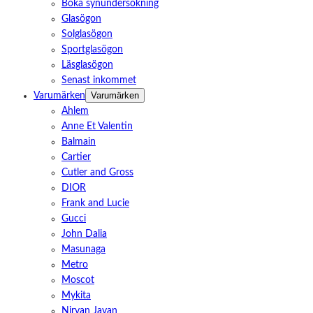
Boka synundersökning
Glasögon
Solglasögon
Sportglasögon
Läsglasögon
Senast inkommet
Varumärken
Varumärken
Ahlem
Anne Et Valentin
Balmain
Cartier
Cutler and Gross
DIOR
Frank and Lucie
Gucci
John Dalia
Masunaga
Metro
Moscot
Mykita
Nirvan Javan