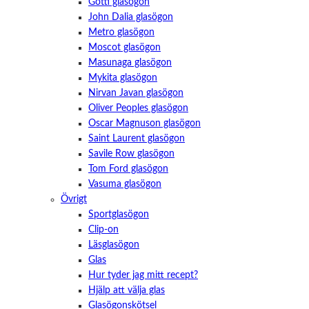
Götti glasögon
John Dalia glasögon
Metro glasögon
Moscot glasögon
Masunaga glasögon
Mykita glasögon
Nirvan Javan glasögon
Oliver Peoples glasögon
Oscar Magnuson glasögon
Saint Laurent glasögon
Savile Row glasögon
Tom Ford glasögon
Vasuma glasögon
Övrigt
Sportglasögon
Clip-on
Läsglasögon
Glas
Hur tyder jag mitt recept?
Hjälp att välja glas
Glasögonskötsel