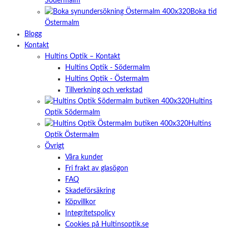
Södermalm
Boka tid
Östermalm
Blogg
Kontakt
Hultins Optik – Kontakt
Hultins Optik - Södermalm
Hultins Optik - Östermalm
Tillverkning och verkstad
Hultins
Optik Södermalm
Hultins
Optik Östermalm
Övrigt
Våra kunder
Fri frakt av glasögon
FAQ
Skadeförsäkring
Köpvillkor
Integritetspolicy
Cookies på Hultinsoptik.se