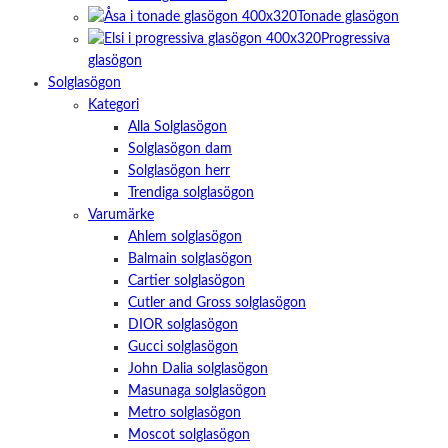
Tonade glasögon
Progressiva
glasögon
Solglasögon
Kategori
Alla Solglasögon
Solglasögon dam
Solglasögon herr
Trendiga solglasögon
Varumärke
Ahlem solglasögon
Balmain solglasögon
Cartier solglasögon
Cutler and Gross solglasögon
DIOR solglasögon
Gucci solglasögon
John Dalia solglasögon
Masunaga solglasögon
Metro solglasögon
Moscot solglasögon