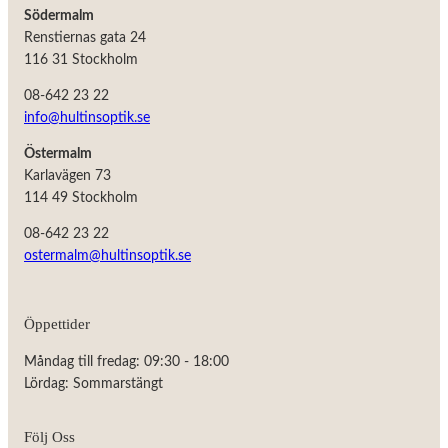
Södermalm
Renstiernas gata 24
116 31 Stockholm
08-642 23 22
info@hultinsoptik.se
Östermalm
Karlavägen 73
114 49 Stockholm
08-642 23 22
ostermalm@hultinsoptik.se
Nödvändiga
Öppettider
Dessa kakor
går inte att
Måndag till fredag: 09:30 - 18:00
välja bort.
De behövs
Lördag: Sommarstängt
för att
hemsidan
över huvud
Följ Oss