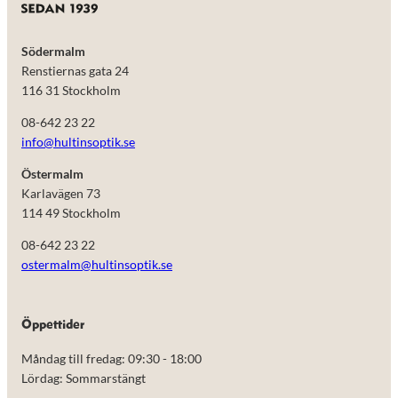
Södermalm
Renstiernas gata 24
116 31 Stockholm
08-642 23 22
info@hultinsoptik.se
Östermalm
Karlavägen 73
114 49 Stockholm
08-642 23 22
ostermalm@hultinsoptik.se
Nödvändiga
Dessa kakor
går inte att
välja bort.
Öppettider
De behövs
för att
Måndag till fredag: 09:30 - 18:00
hemsidan
Lördag: Sommarstängt
över huvud