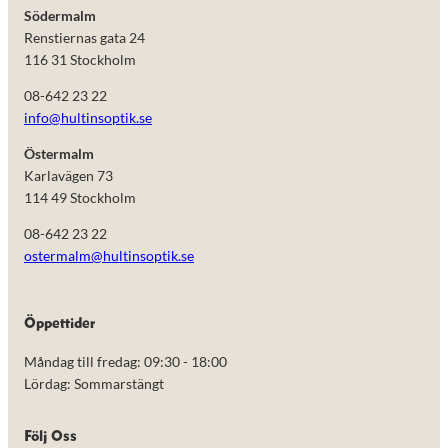
Södermalm
Renstiernas gata 24
116 31 Stockholm
08-642 23 22
info@hultinsoptik.se
Östermalm
Karlavägen 73
114 49 Stockholm
08-642 23 22
ostermalm@hultinsoptik.se
Nödvändiga
Öppettider
Dessa kakor
går inte att
Måndag till fredag: 09:30 - 18:00
välja bort.
De behövs
Lördag: Sommarstängt
för att
hemsidan
över huvud
Följ Oss