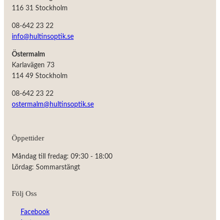
116 31 Stockholm
08-642 23 22
info@hultinsoptik.se
Östermalm
Karlavägen 73
114 49 Stockholm
08-642 23 22
ostermalm@hultinsoptik.se
Öppettider
Nödvändiga
Måndag till fredag: 09:30 - 18:00
Dessa kakor
Lördag: Sommarstängt
går inte att
välja bort.
De behövs
Följ Oss
för att
hemsidan
Facebook
över huvud