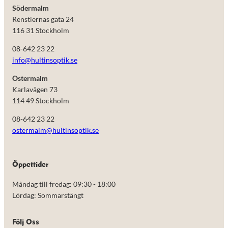
Södermalm
Renstiernas gata 24
116 31 Stockholm
08-642 23 22
info@hultinsoptik.se
Östermalm
Karlavägen 73
114 49 Stockholm
08-642 23 22
ostermalm@hultinsoptik.se
Nödvändiga
Öppettider
Dessa kakor
går inte att
Måndag till fredag: 09:30 - 18:00
välja bort.
De behövs
Lördag: Sommarstängt
för att
hemsidan
över huvud
Följ Oss