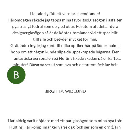
Har aldrig fått ett varmare bemötande!
Häromdagen råkade jag tappa mina favoritsolglasögon i asfalten
pga trasigt fodral som de gled ut ur. Förutom att det är dyra
designerglasögon så är de köpta utomlands vid ett speciellt
tillfälle och betyder mycket för mig.
Gråtande ringde jag runt till olika optiker här på Södermalm i
hopp om att någon kunde slipa de uppskrapade bågarna. Den
fantastiska personalen på Hultins fixade skadan på cirka 15
minuter! Bågarna ser ut som nya och dessutom fick jag helt
oväntat en underbar gåva – ett sprillans nytt fodral från samma
märke som mina solglasögon! Vilken fantastisk service! Kommer
aldrig att glömma det otroligt fina bemötandet.
Snart behöver jag boka tid för en synundersökning och jag vet
BIRGITTA WIDLUND
precis vart jag ska vända mig!
Har aldrig varit nöjdare med ett par glasögon som mina nya från
Hultins. Får komplimanger varje dag (och ser som en örn!). Fin