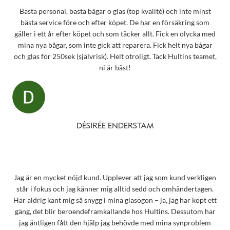
Bästa personal, bästa bågar o glas (top kvalité) och inte minst
bästa service före och efter köpet. De har en försäkring som
gäller i ett år efter köpet och som täcker allt. Fick en olycka med
mina nya bågar, som inte gick att reparera. Fick helt nya bågar
och glas för 250sek (självrisk). Helt otroligt. Tack Hultins teamet,
ni är bäst!
DÉSIRÉE ENDERSTAM
Jag är en mycket nöjd kund. Upplever att jag som kund verkligen
står i fokus och jag känner mig alltid sedd och omhändertagen.
Har aldrig känt mig så snygg i mina glasögon – ja, jag har köpt ett
gäng, det blir beroendeframkallande hos Hultins. Dessutom har
jag äntligen fått den hjälp jag behövde med mina synproblem