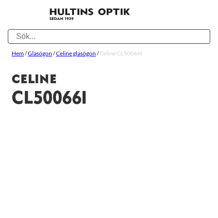
Hem
/
Glasögon
/
Celine glasögon
/
Celine CL50066I
CELINE
CL50066I