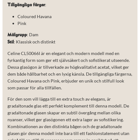
:
Tillgängliga färger
Coloured Havana
Pink
: Dam
Målgrupp
: Klassisk och distinkt
Stil
Celine CL50066I är en elegant och modern modell med en
fyrkantig form som ger ett självsäkert och sofistikerat utseende.
Dessa glasögon är tillverkade av högkvalitativt acetat, vilket ger
dem både hållbarhet och en lyxig känsla. De tillgängliga färgerna,
Coloured Havana och Pink, erbjuder en unik och stilfull look
som passar för alla tillfällen.
För den som vill lägga till en extra touch av elegans, är
gradaltonade glas ett perfekt komplement till denna modell. De
gradaltonade glasen skapar en subtil övergång mellan olika
nyanser, vilket ger glasögonen ett extra lager av sofistikering.
Kombinationen av den distinkta bågen och de gradaltonade
glasen gör denna modell inte bara till ett fashionstatement utan