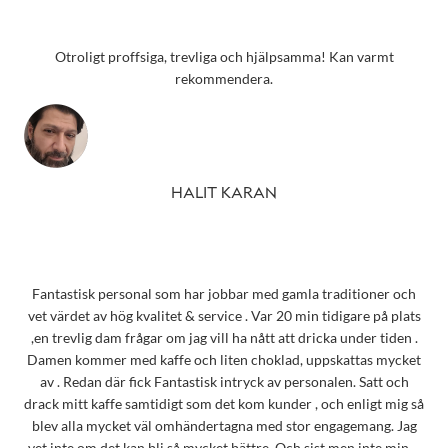
Otroligt proffsiga, trevliga och hjälpsamma! Kan varmt
rekommendera.
HALIT KARAN
Fantastisk personal som har jobbar med gamla traditioner och
vet värdet av hög kvalitet & service . Var 20 min tidigare på plats
,en trevlig dam frågar om jag vill ha nått att dricka under tiden .
Damen kommer med kaffe och liten choklad, uppskattas mycket
av . Redan där fick Fantastisk intryck av personalen. Satt och
drack mitt kaffe samtidigt som det kom kunder , och enligt mig så
blev alla mycket väl omhändertagna med stor engagemang. Jag
vet inte om det kan bli så mycket bättre. Och sist men inte minst