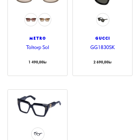
METRO
GUCCI
Toltorp Sol
GG1830SK
1 490,00
kr
2 690,00
kr