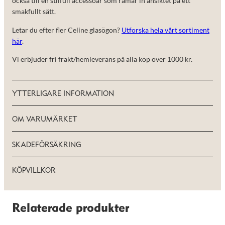
också till en stilfull accessoar som ramar in ansiktet på ett
smakfullt sätt.
Letar du efter fler Celine glasögon?
Utforska hela vårt sortiment
här
.
Vi erbjuder fri frakt/hemleverans på alla köp över 1000 kr.
YTTERLIGARE INFORMATION
OM VARUMÄRKET
SKADEFÖRSÄKRING
KÖPVILLKOR
Relaterade produkter