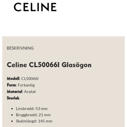
de här
kakorna
kommer viss
funktionalitet
att försvinna
från
hemsidan.
BESKRIVNING
Marknadsföring
Genom att dela
med dig av dina
Celine CL50066I Glasögon
intressen och ditt
beteende när du
surfar ökar du
: CL50066I
Modell
chansen att få se
personligt
: Fyrkantig
Form
anpassat innehåll
: Acetat
Material
och erbjudanden.
:
Storlek
Linsbredd: 53 mm
Bryggbredd: 21 mm
Skalmlängd: 145 mm