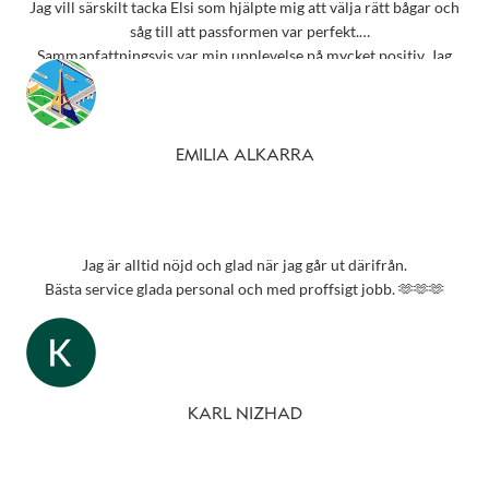
Jag vill särskilt tacka Elsi som hjälpte mig att välja rätt bågar och
såg till att passformen var perfekt.
Sammanfattningsvis var min upplevelse på mycket positiv. Jag
rekommenderar starkt detta ställe till alla som behöver
synundersökning eller nya glasögon.
Tack 💗
EMILIA ALKARRA
Jag är alltid nöjd och glad när jag går ut därifrån.
Bästa service glada personal och med proffsigt jobb. 🫶🫶🫶
KARL NIZHAD