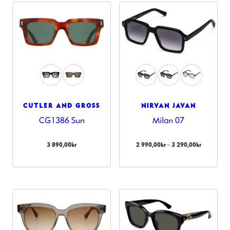
CUTLER AND GROSS
NIRVAN JAVAN
CG1386 Sun
Milan 07
Prisinterval
–
3 890,00
kr
2 990,00
kr
3 290,00
kr
2
990,00kr
till
3
290,00kr