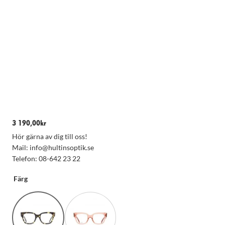
3 190,00
kr
Hör gärna av dig till oss!
Mail: info@hultinsoptik.se
Nödvändiga
Telefon: 08-642 23 22
Dessa kakor
går inte att
Färg
välja bort.
De behövs
för att
hemsidan
över huvud