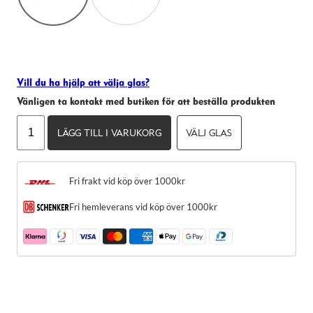
taget ska
fungera.
Statistik
För att vi ska
kunna
Vill du ha hjälp att välja glas?
förbättra
Vänligen ta kontakt med butiken för att beställa produkten
hemsidans
funktionalitet
Celine
och
LÄGG TILL I VARUKORG
VÄLJ GLAS
CL50066I
uppbyggnad,
mängd
baserat på
hur hemsidan
används.
Fri frakt vid köp över 1000kr
Fri hemleverans vid köp över 1000kr
Upplevelse
För att vår
hemsida ska
prestera så
bra som
möjligt under
ditt besök.
Om du nekar